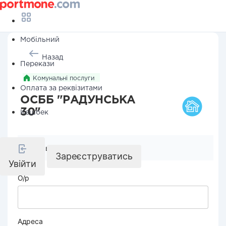
Мобільний
Назад
Перекази
Комунальні послуги
Оплата за реквізитами
ОСББ "РАДУНСЬКА
30"
Кешбек
Реквізити компанії
Зареєструватись
Увійти
О/р
Адреса