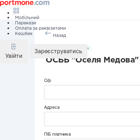
Мобільний
Перекази
Оплата за реквізитами
Кешбек
Назад
Комунальні послуги
Зареєструватись
Увійти
ОСББ "Оселя Медова"
О/р
Адреса
ПІБ платника