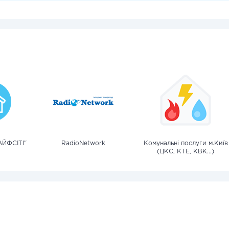
ЙФСІТІ"
RadioNetwork
Комунальні послуги м.Київ
(ЦКС, КТЕ, КВК...)