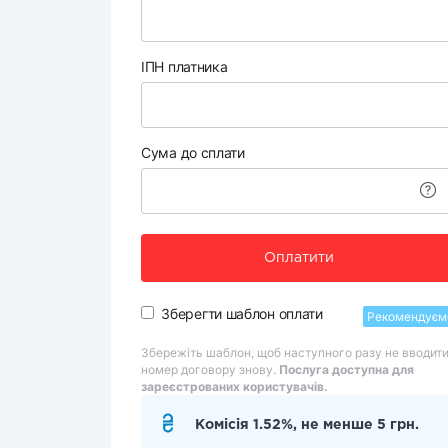
ІПН платника
Сума до сплати
Оплатити
Зберегти шаблон оплати
Рекомендуєм
Збережіть шаблон, щоб наступного разу не вводит
номер договору знову.
Послуга доступна для
зареєстрованих користувачів.
Комісія 1.52%, не менше 5 грн.