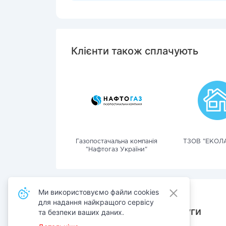
Клієнти також сплачують
Газопостачальна компанія
ТЗОВ "ЕКОЛА
"Нафтогаз України"
Ми використовуємо файли cookies
для надання найкращого сервісу
Також сплачують послуги
та безпеки ваших даних.