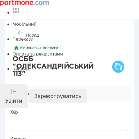
Мобільний
Назад
Перекази
Комунальні послуги
Оплата за реквізитами
ОСББ
"ОЛЕКСАНДРІЙСЬКИЙ
Кешбек
113"
Реквізити компанії
Зареєструватись
Увійти
О/р
Адреса