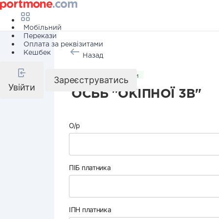
Мобільний
Перекази
Оплата за реквізитами
Кешбек
Назад
Комунальні послуги
Зареєструватись
Увійти
ОСББ "ОКІПНОЇ 3В"
О/р
ПІБ платника
ІПН платника