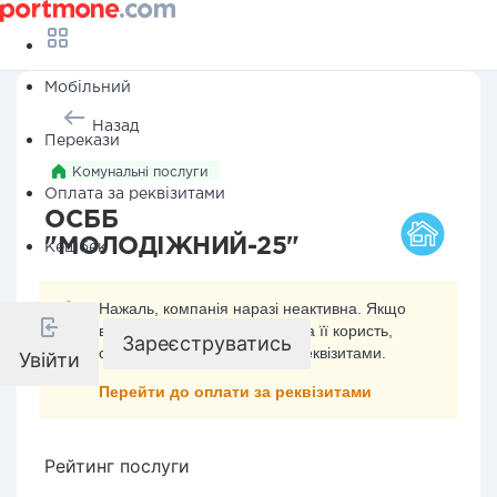
Мобільний
Назад
Перекази
Комунальні послуги
Оплата за реквізитами
ОСББ
"МОЛОДІЖНИЙ-25"
Кешбек
Нажаль, компанія наразі неактивна. Якщо
ви хочете здійснити платіж на її користь,
Зареєструватись
скористайтесь оплатою за реквізитами.
Увійти
Перейти до оплати за реквізитами
Рейтинг послуги