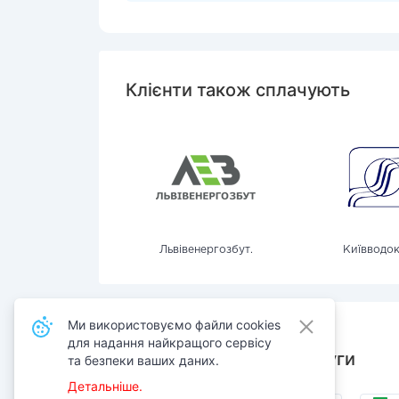
Клієнти також сплачують
Львівенергозбут.
Київводо
Ми використовуємо файли cookies
для надання найкращого сервісу
Також сплачують послуги
та безпеки ваших даних.
Детальніше.