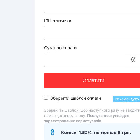
ІПН платника
Сума до сплати
Оплатити
Зберегти шаблон оплати
Рекомендуєм
Збережіть шаблон, щоб наступного разу не вводит
номер договору знову.
Послуга доступна для
зареєстрованих користувачів.
Комісія 1.52%, не менше 5 грн.