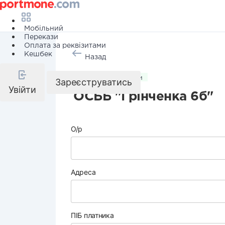
Мобільний
Перекази
Оплата за реквізитами
Кешбек
Назад
Комунальні послуги
Зареєструватись
Увійти
ОСББ "Грінченка 6б"
О/р
Адреса
ПІБ платника