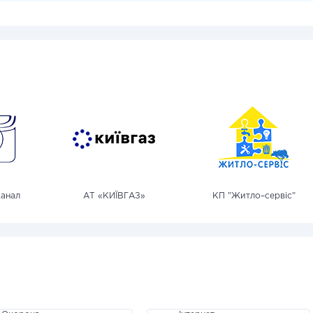
канал
АТ «КИЇВГАЗ»
КП "Житло–сервіс"