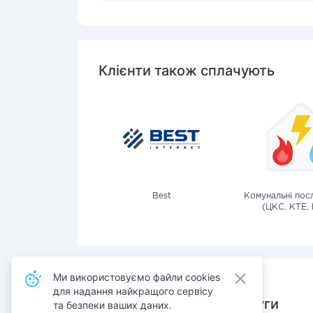
Клієнти також сплачують
Best
Комунальні посл
(ЦКС, КТЕ, 
Ми використовуємо файли cookies
для надання найкращого сервісу
Також сплачують послуги
та безпеки ваших даних.