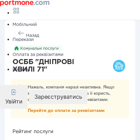
Мобільний
Назад
Перекази
Комунальні послуги
Оплата за реквізитами
ОСББ "ДНІПРОВІ
ХВИЛІ 71"
Кешбек
Нажаль, компанія наразі неактивна. Якщо
ви хочете здійснити платіж на її користь,
Зареєструватись
скористайтесь оплатою за реквізитами.
Увійти
Перейти до оплати за реквізитами
Рейтинг послуги