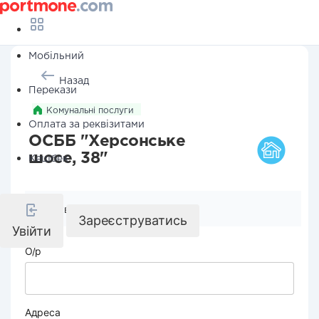
Мобільний
Назад
Перекази
Комунальні послуги
Оплата за реквізитами
ОСББ "Херсонське
шосе, 38"
Кешбек
Реквізити компанії
Зареєструватись
Увійти
О/р
Адреса