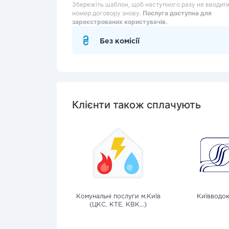
Збережіть шаблон, щоб наступного разу не вводит
номер договору знову.
Послуга доступна для
зареєстрованих користувачів.
Без комісії
Клієнти також сплачують
Комунальні послуги м.Київ
Київводо
(ЦКС, КТЕ, КВК...)