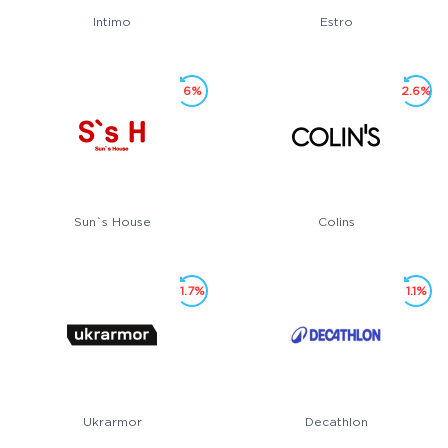
Intimo
Estro
6%
2.6%
Sun`s House
Colins
1.7%
1.1%
Ukrarmor
Decathlon