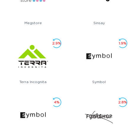
Megstore
Sinsay
2.9%
1.9%
Terra Incognita
Symbol
4%
2.8%