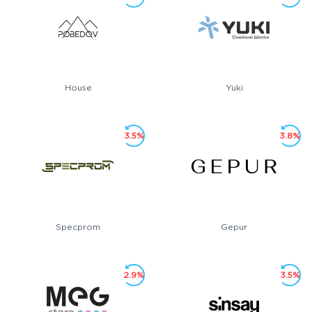
House
Yuki
3.5%
3.8%
Specprom
Gepur
2.9%
3.5%