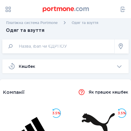
Платіжна система Portmone
Одяг та взуття
Одяг та взуття
Kешбек
Компанії
Як працює кешбек
3.5%
3.5%