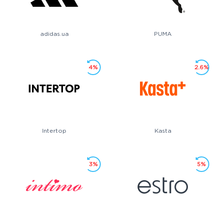
adidas.ua
PUMA
4%
2.6%
Intertop
Kasta
3%
5%