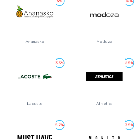
5%
10%
Ananasko
Modoza
3.5%
2.5%
Lacoste
Athletics
5.7%
3.5%