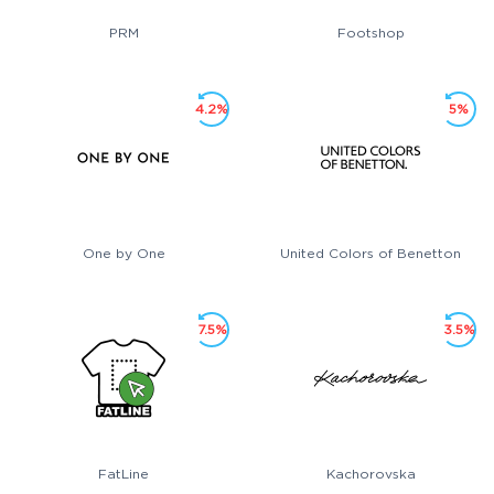
PRM
Footshop
4.2%
5%
One by One
United Colors of Benetton
7.5%
3.5%
FatLine
Kachorovska