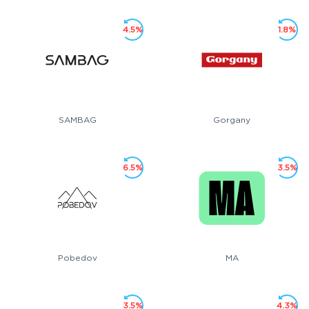
4.5%
1.8%
SAMBAG
Gorgany
6.5%
3.5%
Pobedov
MA
3.5%
4.3%