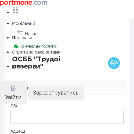
Мобільний
Назад
Перекази
Комунальні послуги
Оплата за реквізитами
ОСББ "Трудоі
резерви"
Кешбек
Реквізити компанії
Зареєструватись
Увійти
О/р
Адреса