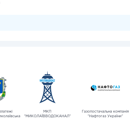
и
платежі
МКП
Газопостачальна компанія
иколаївська
"МИКОЛАЇВВОДОКАНАЛ"
"Нафтогаз України"