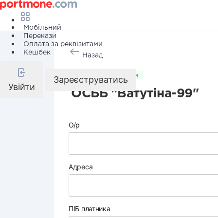
Мобільний
Перекази
Оплата за реквізитами
Кешбек
Назад
Комунальні послуги
Зареєструватись
Увійти
ОСББ "Ватутіна-99"
О/р
Адреса
ПІБ платника