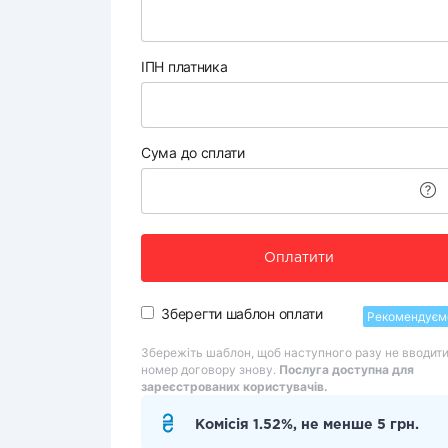
ІПН платника
Сума до сплати
Оплатити
Зберегти шаблон оплати
Рекомендуєм
Збережіть шаблон, щоб наступного разу не вводит
номер договору знову.
Послуга доступна для
зареєстрованих користувачів.
Комісія 1.52%, не менше 5 грн.