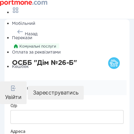
Мобільний
Назад
Перекази
Комунальні послуги
Оплата за реквізитами
ОСББ "Дім №26-Б"
Кешбек
Реквізити компанії
Зареєструватись
Увійти
О/р
Адреса