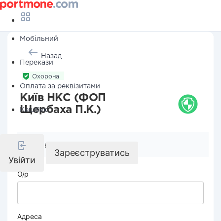
Мобільний
Назад
Перекази
Охорона
Оплата за реквізитами
Київ НКС (ФОП
Щербаха П.К.)
Кешбек
Реквізити компанії
Зареєструватись
Увійти
О/р
Адреса