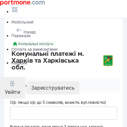
Мобільний
Назад
Перекази
Комунальні послуги
Оплата за реквізитами
Комунальні платежі м.
Харків та Харківська
Кешбек
обл.
Реквізити компанії
Зареєструватись
Увійти
О/р (якщо о/р до 5 символів, вкажіть вул.повністю)
Вулиця (вкажіть лише перші 3 літери укр. мовою)