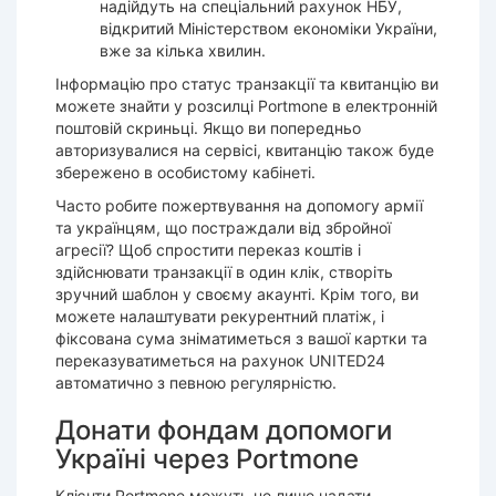
надійдуть на спеціальний рахунок НБУ,
відкритий Міністерством економіки України,
вже за кілька хвилин.
Інформацію про статус транзакції та квитанцію ви
можете знайти у розсилці Portmone в електронній
поштовій скриньці. Якщо ви попередньо
авторизувалися на сервісі, квитанцію також буде
збережено в особистому кабінеті.
Часто робите пожертвування на допомогу армії
та українцям, що постраждали від збройної
агресії? Щоб спростити переказ коштів і
здійснювати транзакції в один клік, створіть
зручний шаблон у своєму акаунті. Крім того, ви
можете налаштувати рекурентний платіж, і
фіксована сума зніматиметься з вашої картки та
переказуватиметься на рахунок UNITED24
автоматично з певною регулярністю.
Донати фондам допомоги
Україні через Portmone
Клієнти Portmone можуть не лише надати