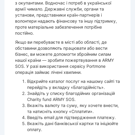
з окупантами. Водночас і потреб в української
армії чимало. Державні служби, органи та
установи, представники країн-партнерів і
волонтери надають фінансову та іншу підтримку,
проте матеріальне забезпечення потрібне
постійно.
Якщо ви перебуваєте в місті або області, де
обставини дозволяють працювати або вести
бізнес, ви можете допомогти збройним силам
нашої країни — зробити пожертвування в ARMY
SOS. У разі використання сервісу Portmone
операція займає лічені хвилини.
Відкрийте каталог послуг на нашому сайті та
перейдіть у вкладку «Благодійність».
Знайдіть у списку благодійних організацій
Charity fund ARMY SOS.
Вкажіть валюту та суму, яку хочете внести,
та натисніть кнопку «Сплатити».
Введіть email для підтвердження платежу.
Вкажіть дані банківської картки та ініціюйте
оплату.