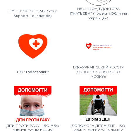
МБФ "ФОНД ДОКТОРА
БФ «ТВОЯ ОПОРА» (Your
ІГНАТЬЄВА" (проект «Обличчя
Support Foundation)
Українця»)
БФ «УКРАЇНСЬКИЙ РЕЄСТР
БФ "Таблеточки"
ДОНОРІВ КІСТКОВОГО
МОЗКУ»
ДІТИ ПРОТИ РАКУ - БО МБФ
ДОПОМОГА ДІТЯМ ДЦП - БО
"ЦЕНТР СОЦІАЛЬНИХ
МБФ "ЦЕНТР СОЦІАЛЬНИХ