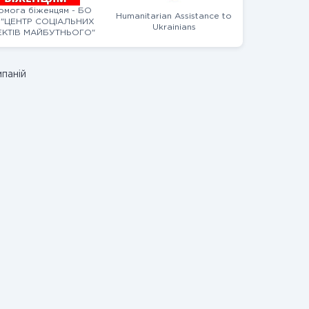
омога біженцям - БО
Humanitarian Assistance to
"ЦЕНТР СОЦІАЛЬНИХ
Ukrainians
КТІВ МАЙБУТНЬОГО"
мпаній