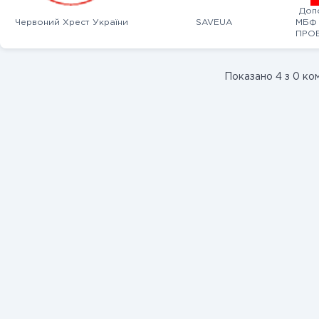
Доп
Червоний Хрест України
SAVEUA
МБФ 
ПРОЕ
Показано 4 з 0 ко