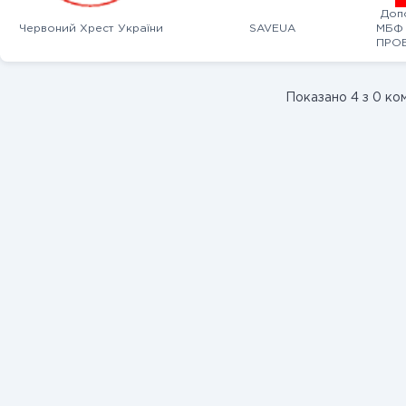
Доп
Червоний Хрест України
SAVEUA
МБФ 
ПРОЕ
Показано 4 з 0 ко