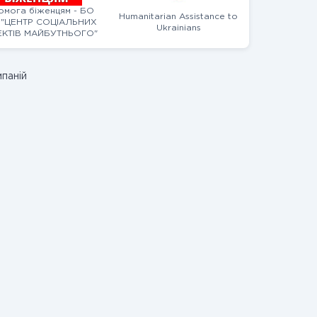
омога біженцям - БО
Humanitarian Assistance to
"ЦЕНТР СОЦІАЛЬНИХ
Ukrainians
КТІВ МАЙБУТНЬОГО"
мпаній