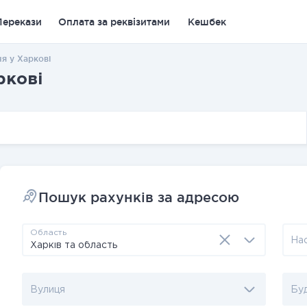
Перекази
Оплата за реквізитами
Кешбек
я у Харкові
ркові
Пошук рахунків за адресою
Область
На
Вулиця
Бу