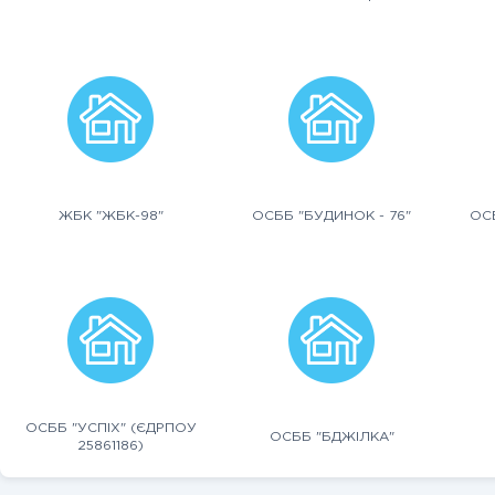
ЖБК "ЖБК-98"
ОСББ "БУДИНОК - 76"
ОСБ
ОСББ "УСПІХ" (ЄДРПОУ
ОСББ "БДЖІЛКА"
25861186)