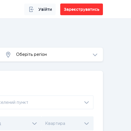
Увійти
Зареєструватись
Оберіть регіон
селений пункт
д
Квартира