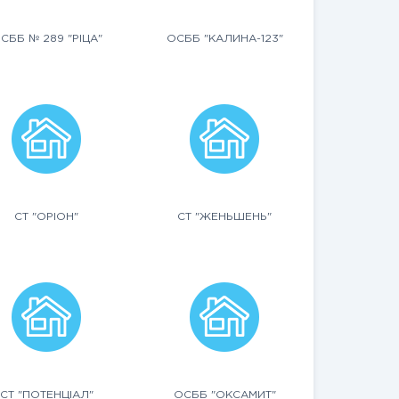
СББ № 289 "РІЦА"
ОСББ "КАЛИНА-123"
СТ "ОРІОН"
СТ "ЖЕНЬШЕНЬ"
СТ "ПОТЕНЦІАЛ"
ОСББ "ОКСАМИТ"