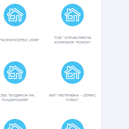
ТОВ "УПРАВЛЯЮЧА
"КОМУНСЕРВІС 2018"
КОМПАНІЯ "ЮНІОН"
СББ "БУДИНОК НА
ККП "КЕГИЧІВКА - СЕРВІС
ПУШКІНСЬКІЙ"
ПЛЮС"