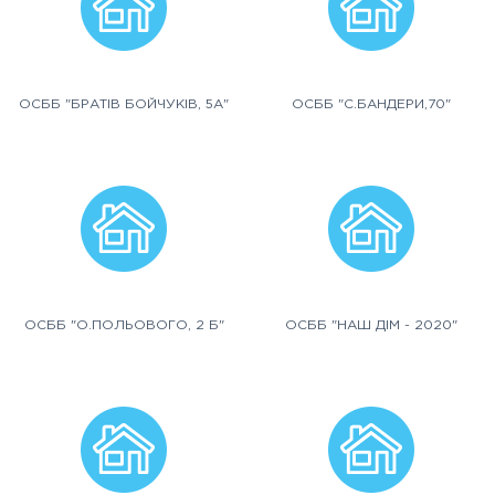
ОСББ "БРАТІВ БОЙЧУКІВ, 5А"
ОСББ "С.БАНДЕРИ,70"
ОСББ "О.ПОЛЬОВОГО, 2 Б"
ОСББ "НАШ ДІМ - 2020"