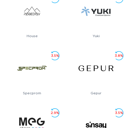
House
Yuki
3.5%
3.8%
Specprom
Gepur
2.9%
3.5%