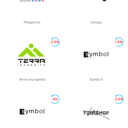
Megstore
Sinsay
2.9%
1.9%
Terra Incognita
Symbol
4%
2.8%