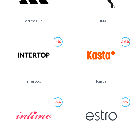
adidas.ua
PUMA
4%
2.6%
Intertop
Kasta
3%
5%