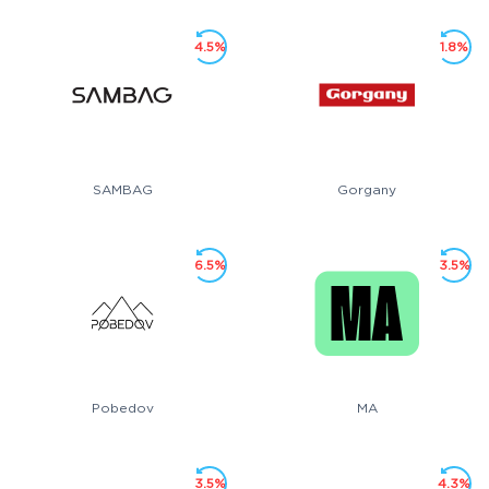
4.5%
1.8%
SAMBAG
Gorgany
6.5%
3.5%
Pobedov
MA
3.5%
4.3%