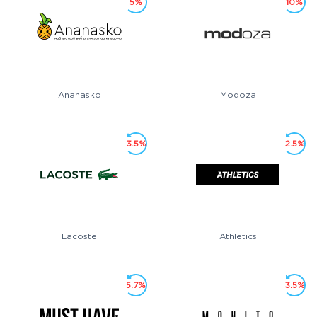
5%
10%
Ananasko
Modoza
3.5%
2.5%
Lacoste
Athletics
5.7%
3.5%