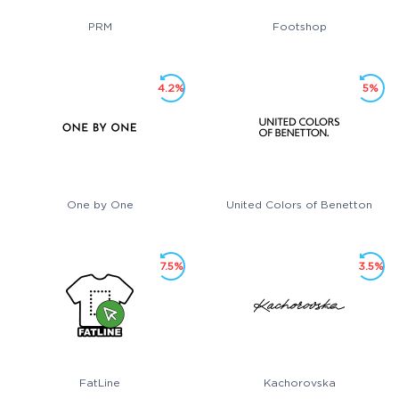
PRM
Footshop
4.2%
5%
One by One
United Colors of Benetton
7.5%
3.5%
FatLine
Kachorovska