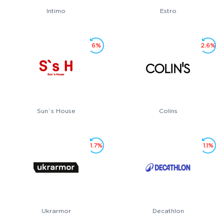
Intimo
Estro
6%
2.6%
Sun`s House
Colins
1.7%
1.1%
Ukrarmor
Decathlon