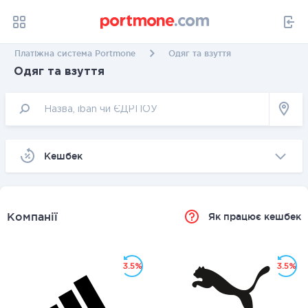
Платіжна система Portmone
Одяг та взуття
Одяг та взуття
Kешбек
Компанії
Як працює кешбек
3.5%
3.5%