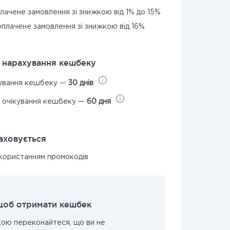
плачене замовлення зі знижкою від 1% до 15%
 оплачене замовлення зі знижкою від 16%
я нарахування кешбеку
кування кешбеку —
30 днів
с очікування кешбеку —
60 дня
аховується
икористанням промокодів
щоб отримати кешбек
кою переконайтеся, що ви не