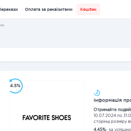
Перекази
Оплата за реквізитами
Кешбек
oes
4.5%
Інформація про
Отримайте подві
10.07.2024 по 31.
сторінці розміру 
4.45%
- за успішн