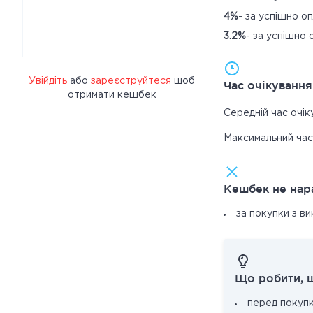
4%
- за успішно о
3.2%
- за успішно
Увійдіть
або
зареєструйтеся
щоб
Час очікуванн
отримати кешбек
Середній час очі
Максимальний ча
Кешбек не нар
за покупки з в
Що робити, 
перед покуп