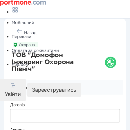
Мобільний
Назад
Перекази
Охорона
Оплата за реквізитами
ТОВ "Домофон
Інжиринг Охорона
Кешбек
Північ"
Реквізити компанії
Зареєструватись
Увійти
Договір
Адреса