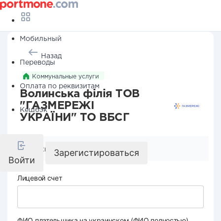
Мобильный
Назад
Переводы
Коммунальные услуги
Оплата по реквизитам
Волинська філія ТОВ
"ГАЗМЕРЕЖІ
Кешбэк
УКРАЇНИ" ТО ВБСГ
Реквизиты компании
Зарегистироваться
Войти
Лицевой счет
ФИО плательщика на украинском (ФИО полностью)