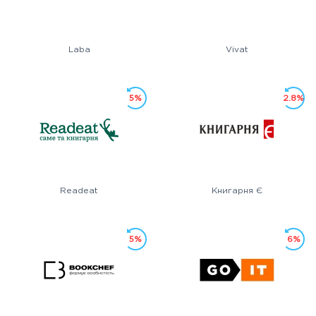
Laba
Vivat
5%
2.8%
Readeat
Книгарня Є
5%
6%