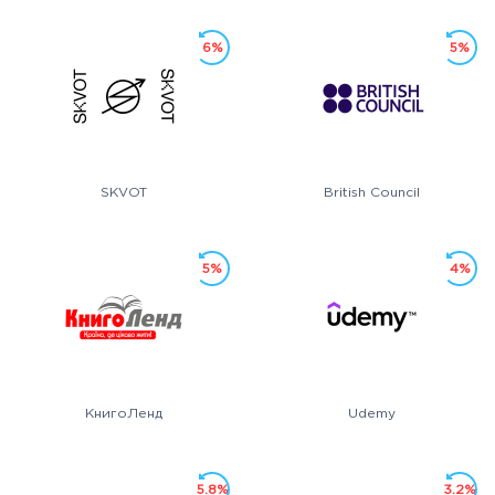
6%
5%
SKVOT
British Council
5%
4%
КнигоЛенд
Udemy
5.8%
3.2%