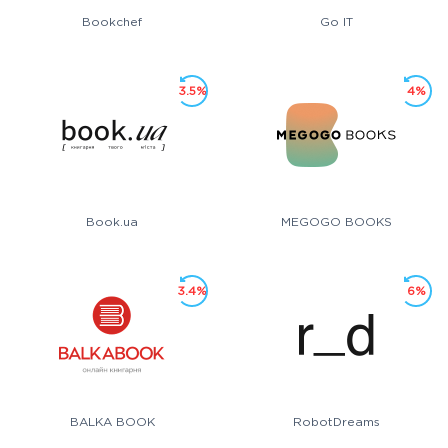
Bookchef
Go IT
3.5%
4%
Book.ua
MEGOGO BOOKS
3.4%
6%
BALKA BOOK
RobotDreams