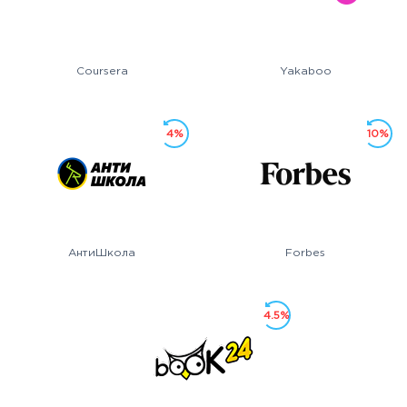
Coursera
Yakaboo
4%
10%
АнтиШкола
Forbes
4.5%