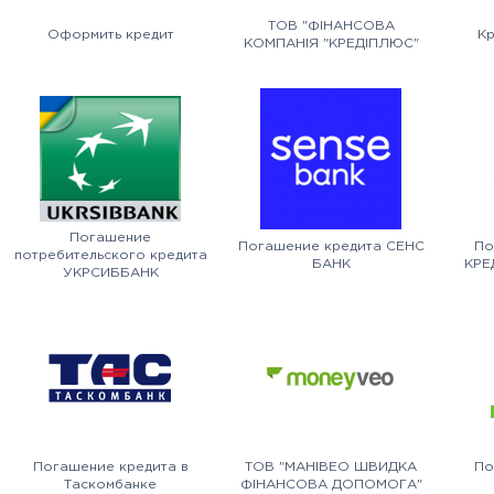
ТОВ "ФІНАНСОВА
Оформить кредит
Кр
КОМПАНІЯ "КРЕДІПЛЮС"
Погашение
Погашение кредита СЕНС
По
потребительского кредита
БАНК
КРЕ
УКРСИББАНК
Погашение кредита в
ТОВ "МАНІВЕО ШВИДКА
По
Таскомбанке
ФІНАНСОВА ДОПОМОГА"