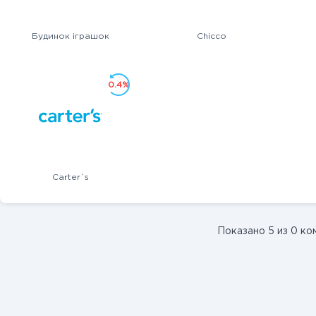
Будинок іграшок
Chicco
0.4%
Carter`s
Показано 5 из 0 ко