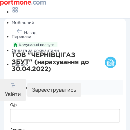
Мобільний
Назад
Перекази
Комунальні послуги
Оплата за реквізитами
ТОВ "ЧЕРНІВЦІГАЗ
ЗБУТ" (нарахування до
Кешбек
30.04.2022)
Реквізити компанії
Зареєструватись
Увійти
О/р
Адреса