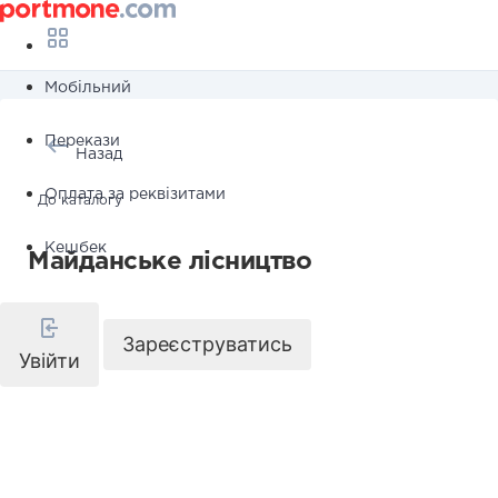
Мобільний
Перекази
Назад
Оплата за реквізитами
До каталогу
Кешбек
Майданське лісництво
Зареєструватись
Увійти