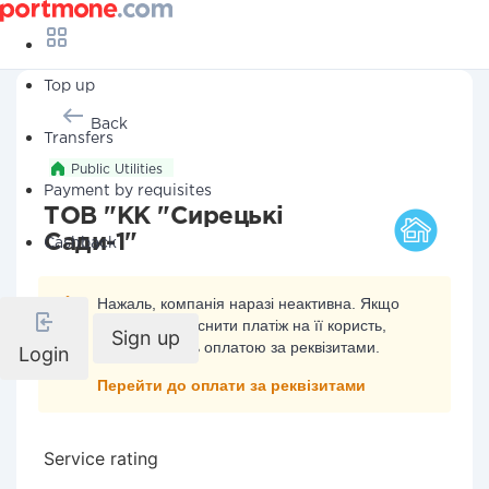
Top up
Back
Transfers
Public Utilities
Payment by requisites
ТОВ "КК "Сирецькі
Сади-1"
Cashback
Нажаль, компанія наразі неактивна. Якщо
ви хочете здійснити платіж на її користь,
Sign up
скористайтесь оплатою за реквізитами.
Login
Перейти до оплати за реквізитами
Service rating