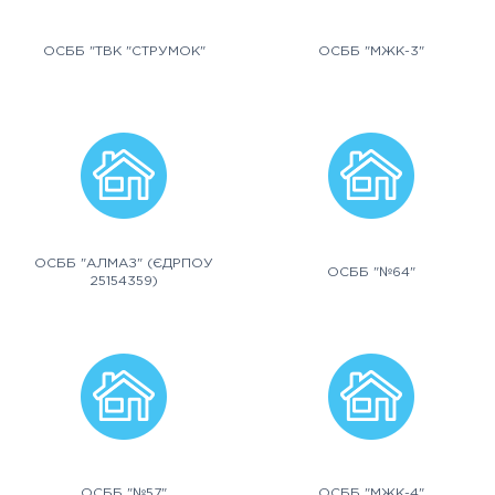
ОСББ "ТВК "СТРУМОК"
ОСББ "МЖК-3"
ОСББ "АЛМАЗ" (ЄДРПОУ
ОСББ "№64"
25154359)
ОСББ "№57"
ОСББ "МЖК-4"