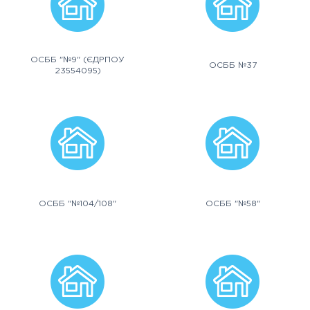
ОСББ "№9" (ЄДРПОУ
ОСББ №37
23554095)
ОСББ "№104/108"
ОСББ "№58"