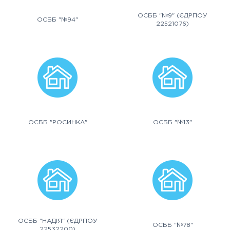
ОСББ "№9" (ЄДРПОУ
ОСББ "№94"
22521076)
ОСББ "РОСИНКА"
ОСББ "№13"
ОСББ "НАДІЯ" (ЄДРПОУ
ОСББ "№78"
22532200)