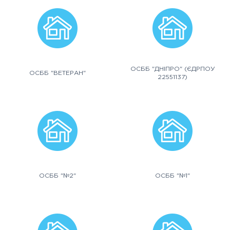
ОСББ "ДНІПРО" (ЄДРПОУ
ОСББ "ВЕТЕРАН"
22551137)
ОСББ "№2"
ОСББ "№1"