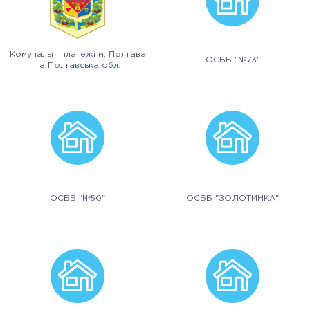
Комунальні платежі м. Полтава
ОСББ "№73"
та Полтавська обл.
ОСББ "№50"
ОСББ "ЗОЛОТИНКА"