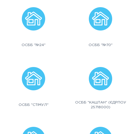
ОСББ "№24"
ОСББ "№70"
ОСББ "КАШТАН" (ЄДРПОУ
ОСББ "СТІМУЛ"
25718000)