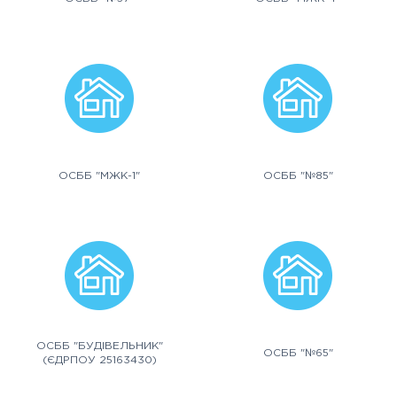
ОСББ "МЖК-1"
ОСББ "№85"
ОСББ "БУДІВЕЛЬНИК"
ОСББ "№65"
(ЄДРПОУ 25163430)