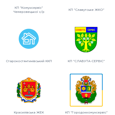
КП "Комунсервіс"
КП "Славутське ЖКО"
Чемеровецької с/р
Старокостянтинівський ККП
КП "СЛАВУТА-СЕРВІС"
Красилівська ЖЕК
КП "Городоккомунсервіс"