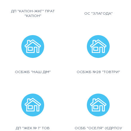
ДП "КАТІОН-ЖКГ" ПРАТ
ОС "ЗЛАГОДА"
"КАТІОН"
ОСБЖБ "НАШ ДІМ"
ОСБЖБ №28 "ТОВТРИ"
ДП "ЖЕК № 1" ТОВ
ОСББ "ОСЕЛЯ" (ЄДРПОУ