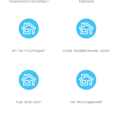
"КОМУНПОСТАЧСЕРВІС"
32813413)
КП "УК "ГОСПОДАР"
ОСББ "БУДІВЕЛЬНИК -2005"
ТОВ "ВСВ-УЮТ"
ОК "МОЛОДІЖНИЙ"