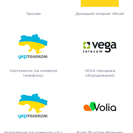
Тріолан
Домашній інтернет lifecell
Укртелеком (за номером
VEGA (продажа
телефону)
оборудования)
Укртелеком (за номером о/р.)
Воля ТВ и/или Интернет