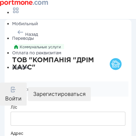
Мобильный
Назад
Переводы
Коммунальные услуги
Оплата по реквизитам
ТОВ "КОМПАНІЯ "ДРІМ
ХАУС"
Кешбэк
Реквизиты компании
Зарегистироваться
Войти
Л/с
Адрес