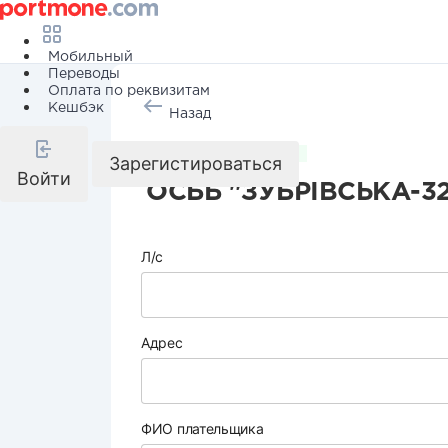
Мобильный
Переводы
Оплата по реквизитам
Кешбэк
Назад
Коммунальные услуги
Зарегистироваться
Войти
ОСББ "ЗУБРІВСЬКА-3
Л/с
Адрес
ФИО плательщика