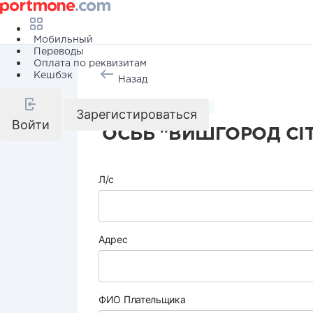
Мобильный
Переводы
Оплата по реквизитам
Кешбэк
Назад
Коммунальные услуги
Зарегистироваться
Войти
ОСББ "ВИШГОРОД СІТІ
Л/с
Адрес
ФИО Плательщика