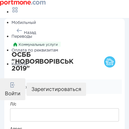
Мобильный
Назад
Переводы
Коммунальные услуги
Оплата по реквизитам
ОСББ
"НОВОЯВОРІВСЬК
Кешбэк
2019"
Реквизиты компании
Зарегистироваться
Войти
Л/с
Адрес