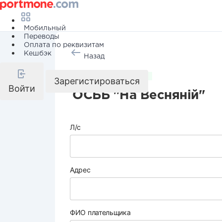
Мобильный
Переводы
Оплата по реквизитам
Кешбэк
Назад
Коммунальные услуги
Зарегистироваться
Войти
ОСББ "На Весняній"
Л/с
Адрес
ФИО плательщика