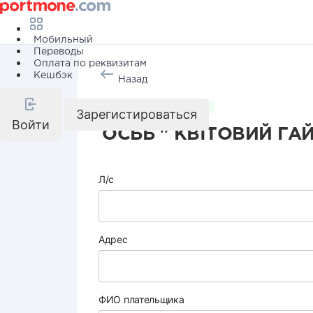
Мобильный
Переводы
Оплата по реквизитам
Кешбэк
Назад
Коммунальные услуги
Зарегистироваться
Войти
ОСББ " КВІТОВИЙ ГАЙ
Л/с
Адрес
ФИО плательщика