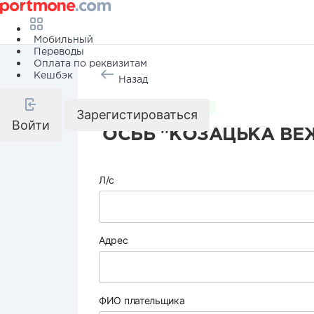
Мобильный
Переводы
Оплата по реквизитам
Кешбэк
Назад
Коммунальные услуги
Зарегистироваться
Войти
ОСББ "КОЗАЦЬКА ВЕ
Л/с
Адрес
ФИО плательщика