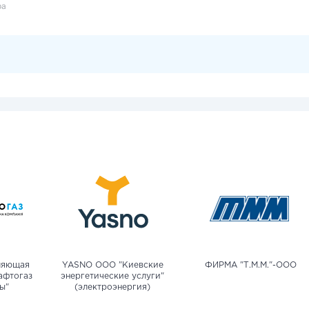
ра
ляющая
YASNO OOO "Киевские
ФИРМА "Т.М.М."-ООО
афтогаз
энергетические услуги"
ы"
(электроэнергия)