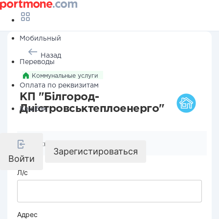
Мобильный
Назад
Переводы
Коммунальные услуги
Оплата по реквизитам
КП "Білгород-
Дністровськтеплоенерго"
Кешбэк
Реквизиты компании
Зарегистироваться
Войти
Л/с
Адрес