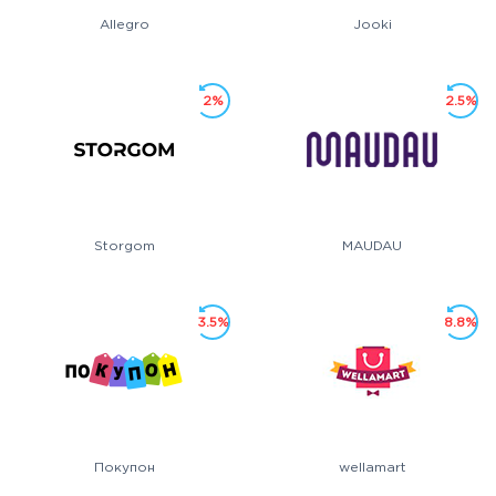
Allegro
Jooki
2%
2.5%
Storgom
MAUDAU
3.5%
8.8%
Покупон
wellamart