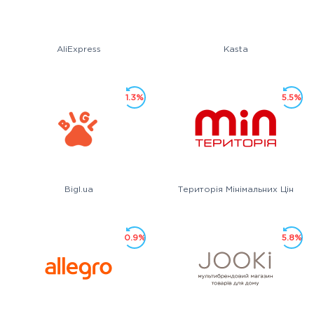
AliExpress
Kasta
1.3%
5.5%
Bigl.ua
Територія Мінімальних Цін
0.9%
5.8%