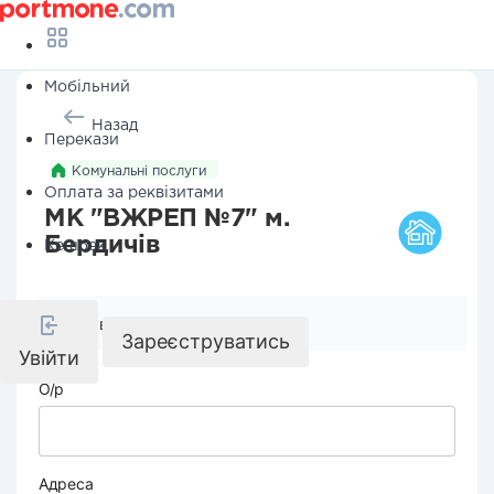
Мобільний
Назад
Перекази
Комунальні послуги
Оплата за реквізитами
МК "ВЖРЕП №7" м.
Бердичів
Кешбек
Реквізити компанії
Зареєструватись
Увійти
О/р
Адреса