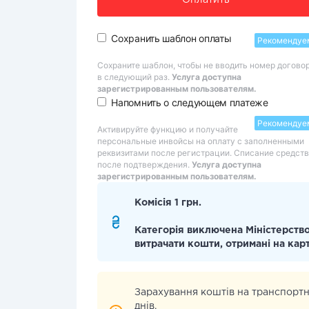
Оплатить
Сохранить шаблон оплаты
Рекомендуе
Сохраните шаблон, чтобы не вводить номер догово
в следующий раз.
Услуга доступна
зарегистрированным пользователям.
Напомнить о следующем платеже
Рекомендуе
Активируйте функцию и получайте
персональные инвойсы на оплату с заполненными
реквизитами после регистрации. Списание средств
после подтверждения.
Услуга доступна
зарегистрированным пользователям.
Комісія 1 грн.
Категорія виключена Міністерство
витрачати кошти, отримані на кар
Зарахування коштів на транспортн
днів.