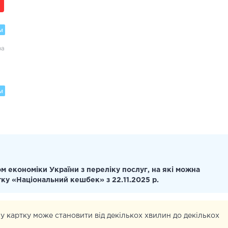
м
ра
м
м економіки України з переліку послуг, на які можна
тку «Національний кешбек» з 22.11.2025 р.
у картку може становити від декількох хвилин до декількох