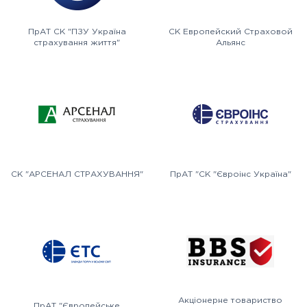
ПрАТ СК "ПЗУ Україна
СК Европейский Страховой
страхування життя"
Альянс
СК "АРСЕНАЛ СТРАХУВАННЯ"
ПрАТ "СК "Євроінс Україна"
Акціонерне товариство
ПрАТ "Європейське